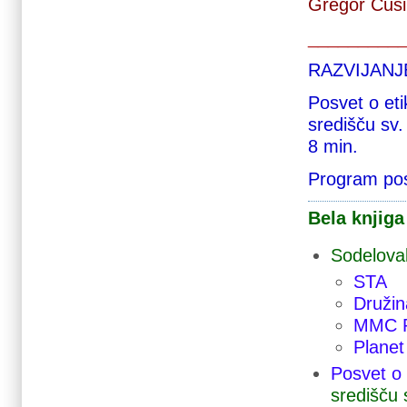
Gregor Čuši
_________
RAZVIJANJ
Posvet o eti
središču sv.
8 min.
Program po
Bela knjiga
Sodeloval
STA
Družin
MMC 
Planet
Posvet o 
središču 