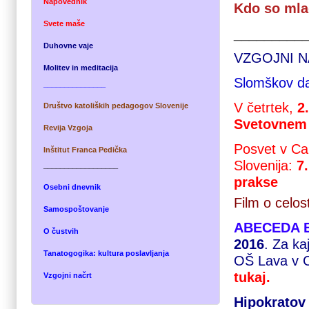
Napovednik
Kdo so mla
Svete maše
_________
Duhovne vaje
VZGOJNI 
M
olitev in meditacij
a
Slomškov da
_______________
V četrtek,
2.
Društvo katoliških pedagogov Slovenije
Svetovnem
Revija Vzgoja
Posvet v Can
Inštitut Franca Pedička
Slovenija:
7
__________________
prakse
Osebni dnevnik
Film o celo
Samospoštovanje
ABECEDA 
O
čustv
ih
2016
. Za ka
Tanatogogika: kultura poslavljanja
OŠ Lava v Ce
tukaj
.
Vzgojni načrt
Hipokratov 