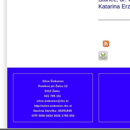
Katarina Er
_________
Silvo Šinkovec
Ponikva pri Žalcu 12
3310 Žalec
041 785 111
silvo.sinkovec@rkc.si
http://silvo-sinkovec.rkc.si
Davčna številka: 45291845
OTP
SI56 0434 3026 1785 552