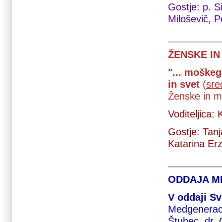
Gostje: p. S
Miloševič, P
_________
ŽENSKE IN
"... moškeg
in svet
(
sre
Ženske in m
Voditeljica:
Gostje: Tan
Katarina Er
_________
ODDAJA M
V oddaji Sv
Medgeneraci
Štuhec, dr. 