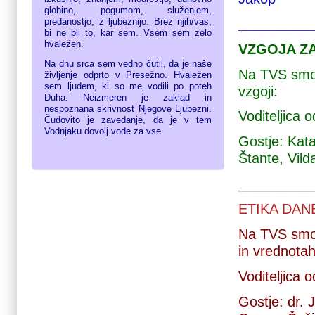
globino, pogumom, služenjem,
_________
predanostjo, z ljubeznijo. Brez njih/vas,
bi ne bil to, kar sem. Vsem sem zelo
hvaležen.
VZGOJA Z
Na dnu srca sem vedno čutil, da je naše
Na TVS smo s
življenje odprto v Presežno. Hvaležen
sem ljudem, ki so me vodili po poteh
vzgoji:
Duha. Neizmeren je zaklad in
nespoznana skrivnost Njegove Ljubezni.
Voditeljica 
Čudovito je zavedanje, da je v tem
Vodnjaku dovolj vode za vse.
Gostje: Kata
Štante, Vil
_________
ETIKA DAN
Na TVS smo
in vrednotah
Voditeljica 
Gostje: dr. 