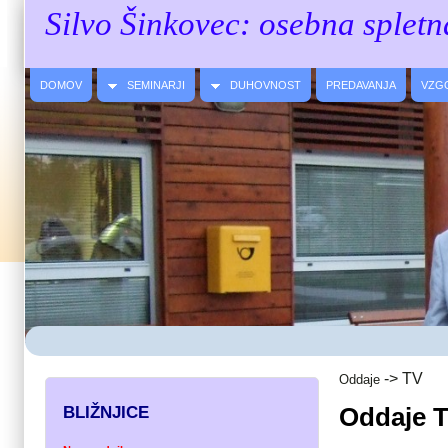
Silvo Šinkovec: osebna spletn
DOMOV
SEMINARJI
DUHOVNOST
PREDAVANJA
VZG
->
TV
Oddaje
Oddaje 
BLIŽNJICE