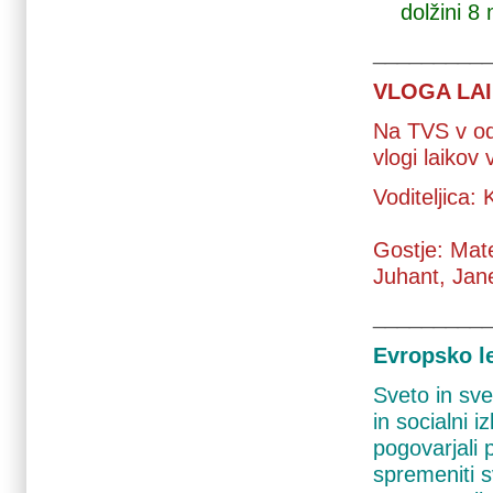
dolžini 8 
_________
VLOGA LAI
Na TVS v o
vlogi laikov 
Voditeljica:
Gostje: Mat
Juhant, Jane
_________
Evropsko le
Sveto in sve
in socialni i
pogovarjali 
spremeniti s