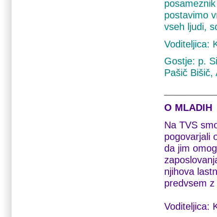
posameznik 
postavimo v
vseh ljudi, s
Voditeljica:
Gostje: p. S
Pašič Bišič,
_________
O MLADIH
Na TVS smo 
pogovarjali
da jim omog
zaposlovanja
njihova last
predvsem z iz
Voditeljica: