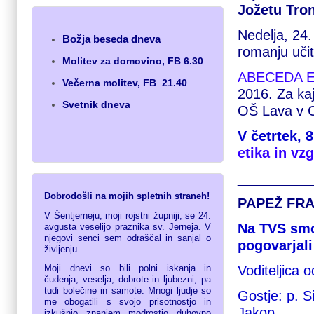
Jožetu Tron
Nedelja,
24.
Božja beseda dneva
romanju učite
Molitev za domovino
,
FB 6.30
ABECEDA E
Večerna molitev
,
FB 21.40
2016. Za kaj 
Svetnik dneva
OŠ Lava v Ce
V četrtek, 
etika in vz
_________
Dobrodošli
na
mojih
spletnih
straneh
!
PAPEŽ FR
V Šentjerneju, moji rojstni župniji, se 24.
Na TVS smo
avgusta veselijo praznika sv. Jerneja. V
njegovi senci sem odraščal in sanjal o
pogovarjal
življenju.
Voditeljica 
Moji dnevi so bili polni iskanja in
čudenja, veselja, dobrote in ljubezni, pa
tudi bolečine in samote. Mnogi ljudje so
Gostje: p. S
me obogatili s svojo prisotnostjo in
Jakop
izkušnjo, znanjem, modrostjo, duhovno