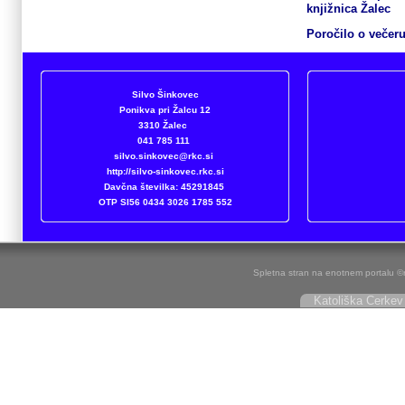
knjižnica Žalec
Poročilo o večer
Silvo Šinkovec
Ponikva pri Žalcu 12
3310 Žalec
041 785 111
silvo.sinkovec@rkc.si
http://silvo-sinkovec.rkc.si
Davčna številka: 45291845
OTP
SI56 0434 3026 1785 552
Spletna stran na enotnem portalu ©r
Katoliška Cerkev 