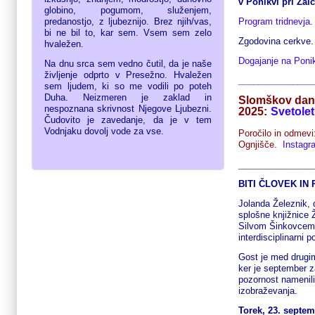
v Ponikvi pri Žal
globino, pogumom, služenjem,
Program tridnevja.
predanostjo, z ljubeznijo. Brez njih/vas,
bi ne bil to, kar sem. Vsem sem zelo
Zgodovina cerkve
hvaležen.
Dogajanje na Ponik
Na dnu srca sem vedno čutil, da je naše
življenje odprto v Presežno. Hvaležen
_______________
sem ljudem, ki so me vodili po poteh
Duha. Neizmeren je zaklad in
Slomškov dan. 
nespoznana skrivnost Njegove Ljubezni.
2025:
Svetole
Čudovito je zavedanje, da je v tem
Vodnjaku dovolj vode za vse.
Poročilo in odmevi
Ognjišče.
Instagr
_______________
BITI ČLOVEK IN
Jolanda Železnik, 
splošne knjižnice 
Silvom Šinkovcem,
interdisciplinarni 
Gost je med drugim
ker je september z
pozornost namenil
izobraževanja.
Torek, 23. septe