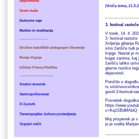
Napovednik
(Vroča tema, 21.5.
Svete maše
_______________
Duhovne vaje
3. festival rastoč
M
olitev in meditacij
a
V torek, 14. 4. 20
_______________
3. festival rastoče
življenja gibanja R
Društvo katoliških pedagogov Slovenije
smo žarišče tudi po
knjige. Nastal je m
Revija Vzgoja
kogar zanima, kaj 
žarišču lahko ustv
Inštitut Franca Pedička
glavne nosilce teg
dejavnosti.
__________________
Poročilo o dogodk
Osebni dnevnik
rs.si/sl/novice/drz
gostil-3-festival-ra
Samospoštovanje
Posnetek dogodka
O
čustv
ih
https://www.youtu
v=Kq1SBdMAbiQ
Tanatogogika: kultura poslavljanja
Moj prispevek je v 
jo je vodila Marij
Vzgojni načrt
_______________