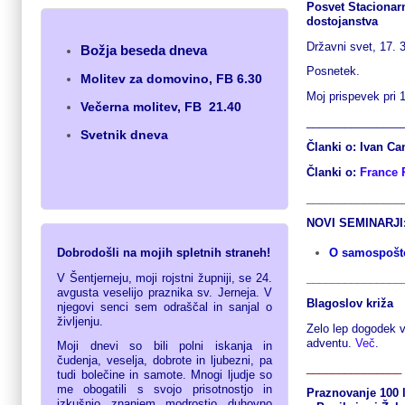
Posvet Stacionarn
dostojanstva
Državni svet, 17. 
Božja beseda dneva
Posnetek.
Molitev za domovino
,
FB 6.30
Moj prispevek pri 
Večerna molitev
,
FB 21.40
_______________
Svetnik dneva
Članki o:
Ivan Ca
Članki o:
France P
_______________
NOVI SEMINARJI
Dobrodošli
na
mojih
spletnih
straneh
!
O samospošt
V Šentjerneju, moji rojstni župniji, se 24.
_______________
avgusta veselijo praznika sv. Jerneja. V
Blagoslov križa
njegovi senci sem odraščal in sanjal o
življenju.
Zelo lep dogodek 
adventu.
Več
.
Moji dnevi so bili polni iskanja in
čudenja, veselja, dobrote in ljubezni, pa
_______________
tudi bolečine in samote. Mnogi ljudje so
me obogatili s svojo prisotnostjo in
Praznovanje 100 l
izkušnjo, znanjem, modrostjo, duhovno