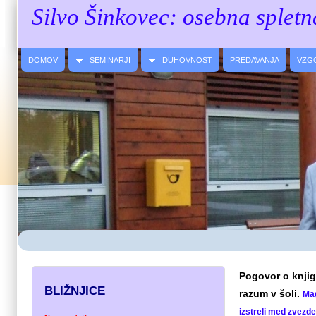
Silvo Šinkovec: osebna spletn
DOMOV
SEMINARJI
DUHOVNOST
PREDAVANJA
VZG
Pogovor o knjigi
BLIŽNJICE
razum v šoli.
Mag
izstreli med zvezd